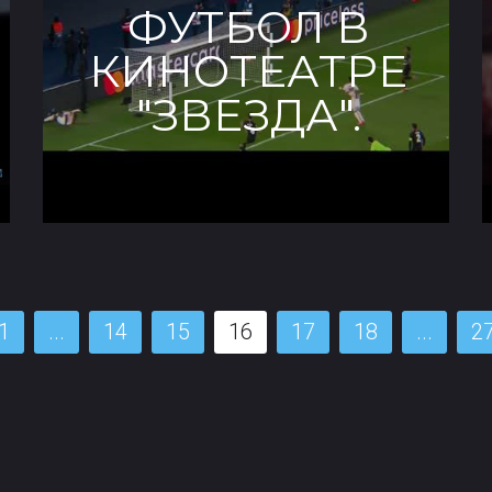
ФУТБОЛ В
КИНОТЕАТРЕ
"ЗВЕЗДА".
1
...
14
15
16
17
18
...
2