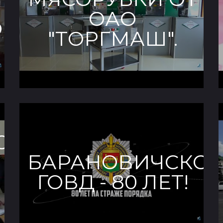
ОАО
ОЙ
"ТОРГМАШ".
ОМУ
БАРАНОВИЧСКО
ГОВД - 80 ЛЕТ!