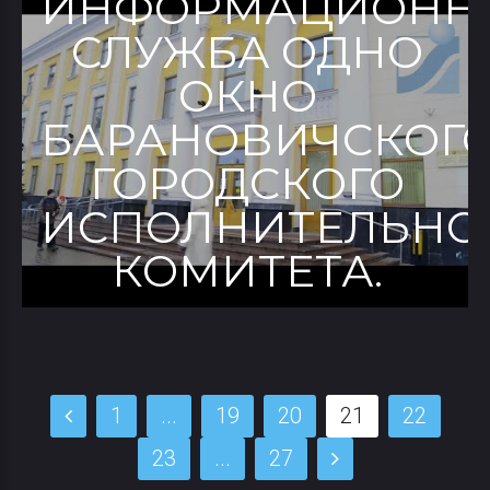
ИНФОРМАЦИОНН
СЛУЖБА ОДНО
ОКНО
БАРАНОВИЧСКОГ
ГОРОДСКОГО
ИСПОЛНИТЕЛЬНО
КОМИТЕТА.
1
...
19
20
21
22
23
...
27