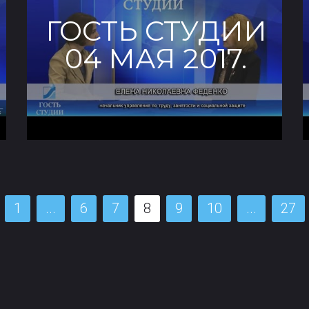
ГОСТЬ СТУДИИ
04 МАЯ 2017.
1
...
6
7
8
9
10
...
27