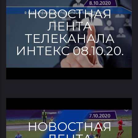
НОВОСТНАЯ
ЛЕНТА
ТЕЛЕКАНАЛА
ИНТЕКС 08.10.20.
НОВОСТНАЯ