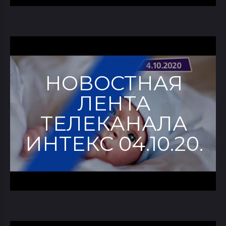
НОВОСТНАЯ
ЛЕНТА
ТЕЛЕКАНАЛА
ИНТЕКС 04.10.20.