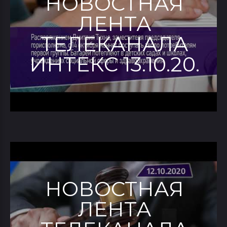
НОВОСТНАЯ
ЛЕНТА
ТЕЛЕКАНАЛА
ИНТЕКС 13.10.20.
НОВОСТНАЯ
ЛЕНТА