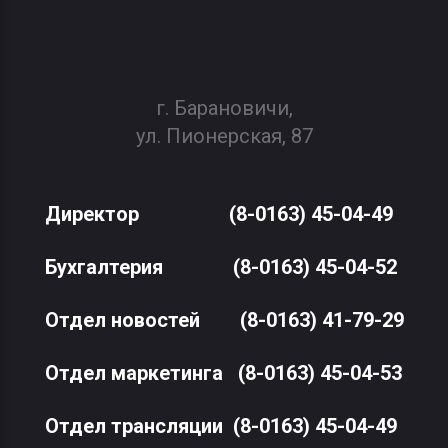
г. Барановичи,
ул. Пионерская, 87
Директор
(8-0163) 45-04-49
Бухгалтерия
(8-0163) 45-04-52
Отдел новостей
(8-0163) 41-79-29
Отдел маркетинга
(8-0163) 45-04-53
Отдел трансляции
(8-0163) 45-04-49