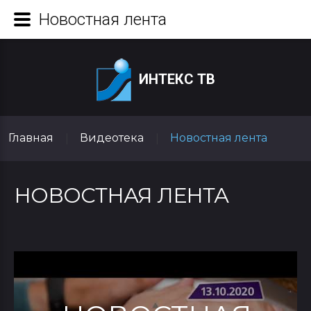
Новостная лента
ИНТЕКС ТВ
Главная
Видеотека
Новостная лента
|
|
НОВОСТНАЯ ЛЕНТА