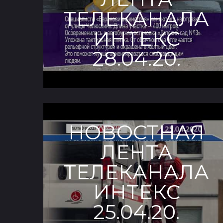
ТЕЛЕКАНАЛА
ИНТЕКС
28.04.20.
НОВОСТНАЯ
ЛЕНТА
ТЕЛЕКАНАЛА
ИНТЕКС
25.04.20.