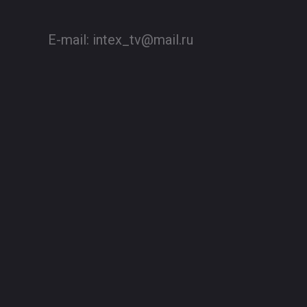
E-mail:
intex_tv@mail.ru