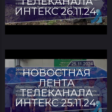
ТЕЛЕКАНАЛА
ИНТЕКС 26.11.24.
НОВОСТНАЯ
ЛЕНТА
ТЕЛЕКАНАЛА
ИНТЕКС 25.11.24.