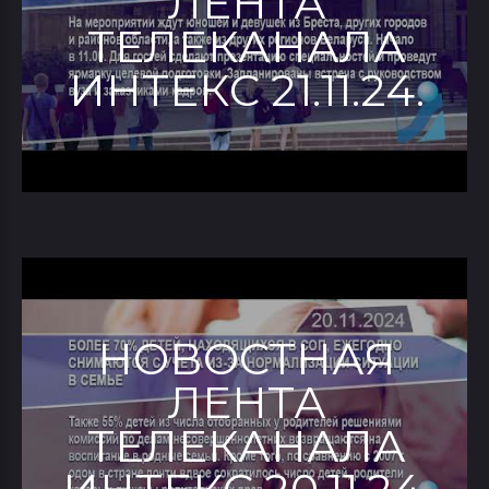
ЛЕНТА
ТЕЛЕКАНАЛА
ИНТЕКС 21.11.24.
НОВОСТНАЯ
ЛЕНТА
ТЕЛЕКАНАЛА