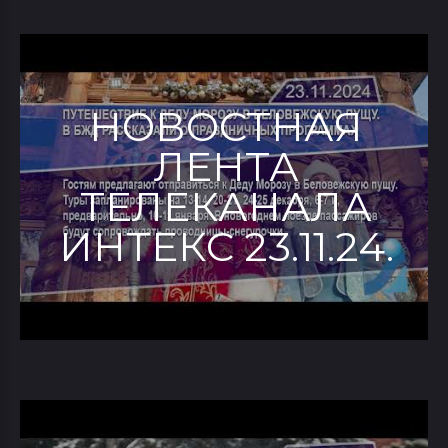
НОВОСТНАЯ
ЛЕНТА
ТЕЛЕКАНАЛА
ИНТЕКС 23.11.24.