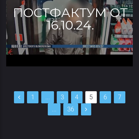
ПОСТФАКТУМ ОТ
16.10.24.
1
...
3
4
5
6
7
...
36