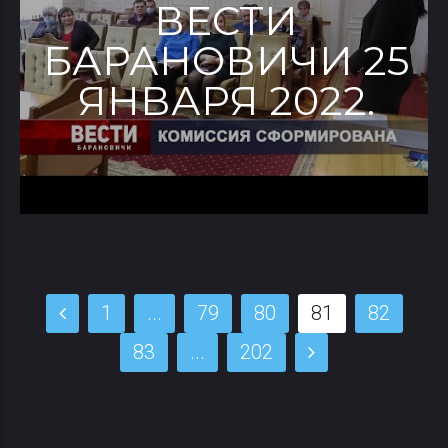
ВЕСТИ
БАРАНОВИЧИ 25
ЯНВАРЯ 2022.
1
...
79
80
81
82
83
...
202