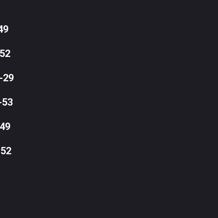
49
-52
-29
-53
-49
52